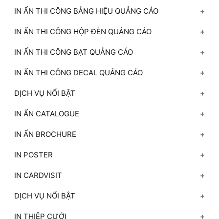
In ấn thi công bạt quảng cáo
IN ẤN THI CÔNG BẢNG HIỆU QUẢNG CÁO
In ấn thi công bảng hiệu quảng cáo
+ Mở nhóm...
IN ẤN THI CÔNG HỘP ĐÈN QUẢNG CÁO
In ấn thi công hộp đèn quảng cáo
+ Mở nhóm...
IN ẤN THI CÔNG BẠT QUẢNG CÁO
In ấn thi công decal quảng cáo
+ Mở nhóm...
IN ẤN THI CÔNG DECAL QUẢNG CÁO
+ Mở nhóm...
+ Mở nhóm...
DỊCH VỤ NỔI BẬT
In ấn catalogue
IN ẤN CATALOGUE
In ấn brochure
+ Mở nhóm...
IN ẤN BROCHURE
In ấn poster
+ Mở nhóm...
IN POSTER
In ấn cardvisit
+ Mở nhóm...
IN CARDVISIT
+ Mở nhóm...
+ Mở nhóm...
DỊCH VỤ NỔI BẬT
In thiệp cưới
IN THIỆP CƯỚI