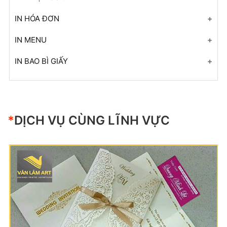
In hóa đơn
+ Mở nhóm...
IN HÓA ĐƠN
In menu
+ Mở nhóm...
IN MENU
In bao bì giấy
+ Mở nhóm...
IN BAO BÌ GIẤY
+ Mở nhóm...
+ Mở nhóm...
*
DỊCH VỤ CÙNG LĨNH VỰC