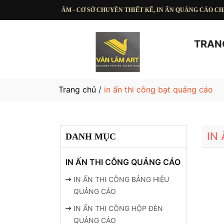
VĂN LÂM - CƠ SỞ CHUYÊN THIẾT KẾ, IN ẤN QUẢNG CÁO CHẤT L
TRAN
Trang chủ
/
in ấn thi công bạt quảng cáo
IN
DANH MỤC
IN ẤN THI CÔNG QUẢNG CÁO
IN ẤN THI CÔNG BẢNG HIỆU
QUẢNG CÁO
IN ẤN THI CÔNG HỘP ĐÈN
QUẢNG CÁO