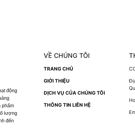
VỀ CHÚNG TÔI
T
TRANG CHỦ
CƠ
GIỚI THIỆU
Đị
Qu
oạt động
DỊCH VỤ CỦA CHÚNG TÔI
quảng
Ho
THÔNG TIN LIÊN HỆ
ản phẩm
Em
số lượng
ịnh đến