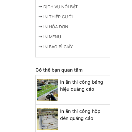
DỊCH VỤ NỔI BẬT
IN THIỆP CƯỚI
IN HÓA ĐƠN
IN MENU
IN BAO BÌ GIẤY
Có thể bạn quan tâm
In ấn thi công bảng
hiệu quảng cáo
In ấn thi công hộp
đèn quảng cáo