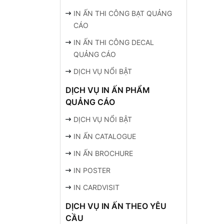
IN ẤN THI CÔNG BẠT QUẢNG
CÁO
IN ẤN THI CÔNG DECAL
QUẢNG CÁO
DỊCH VỤ NỔI BẬT
DỊCH VỤ IN ẤN PHẨM
QUẢNG CÁO
DỊCH VỤ NỔI BẬT
IN ẤN CATALOGUE
IN ẤN BROCHURE
IN POSTER
IN CARDVISIT
DỊCH VỤ IN ẤN THEO YÊU
CẦU